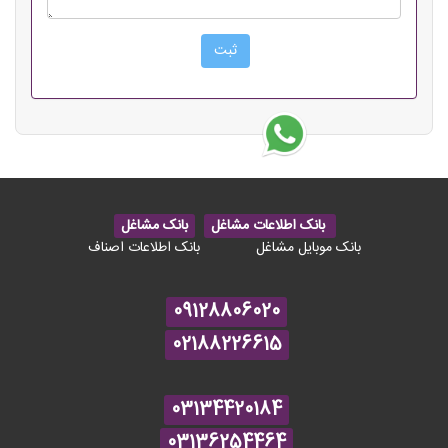
بانک اطلاعات مشاغل
بانک مشاغل
بانک موبایل مشاغل
بانک اطلاعات اصناف
09128806020
02188226615
03134420184
03136254464