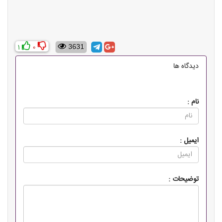
1
0
3631
دیدگاه ها
نام :
ایمیل :
توضیحات :