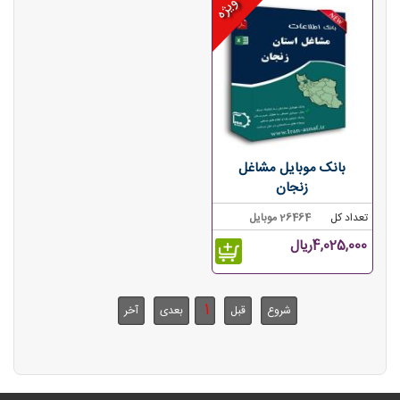
ویژه
بانک موبایل مشاغل
زنجان
تعداد کل
26464 موبایل
4,025,000ریال
1
شروع
قبل
بعدی
آخر