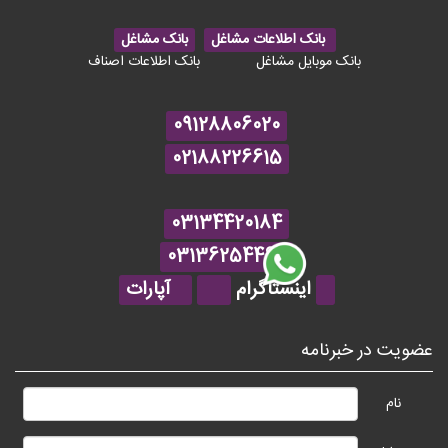
بانک اطلاعات مشاغل
بانک مشاغل
بانک موبایل مشاغل
بانک اطلاعات اصناف
09128806020
02188226615
03134420184
03136254464
اینستاگرام
آپارات
عضویت در خبرنامه
نام