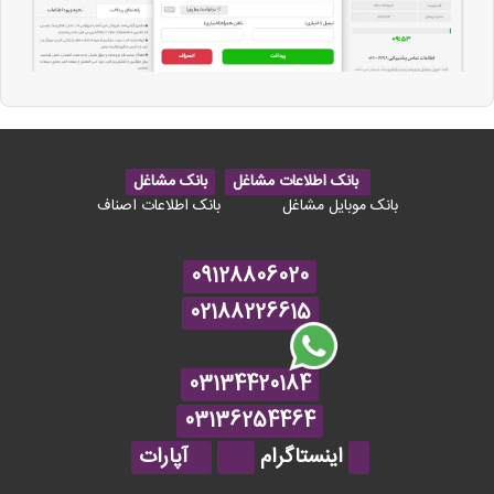
بانک اطلاعات مشاغل
بانک مشاغل
بانک موبایل مشاغل
بانک اطلاعات اصناف
09128806020
02188226615
03134420184
03136254464
اینستاگرام
آپارات