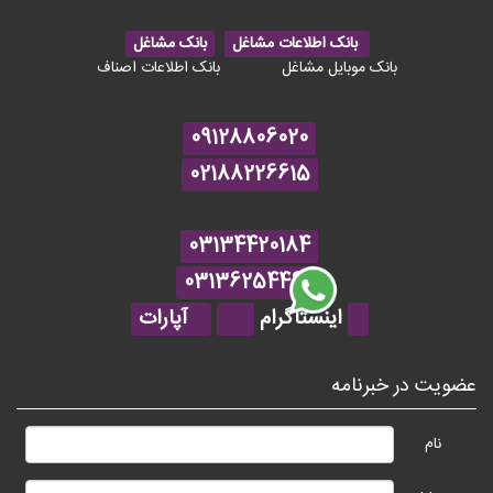
بانک اطلاعات مشاغل
بانک مشاغل
بانک موبایل مشاغل
بانک اطلاعات اصناف
09128806020
02188226615
03134420184
03136254464
اینستاگرام
آپارات
عضویت در خبرنامه
نام