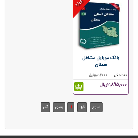
ویژه
بانک موبایل مشاغل
سمنان
تعداد کل
14000موبایل
2,895,000ریال
1
شروع
قبل
بعدی
آخر