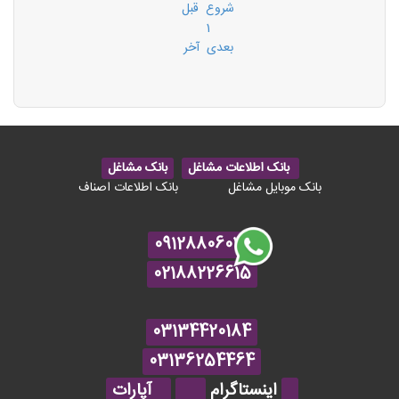
شروع
قبل
1
بعدی
آخر
بانک اطلاعات مشاغل
بانک مشاغل
بانک موبایل مشاغل
بانک اطلاعات اصناف
09128806020
02188226615
03134420184
03136254464
اینستاگرام
آپارات