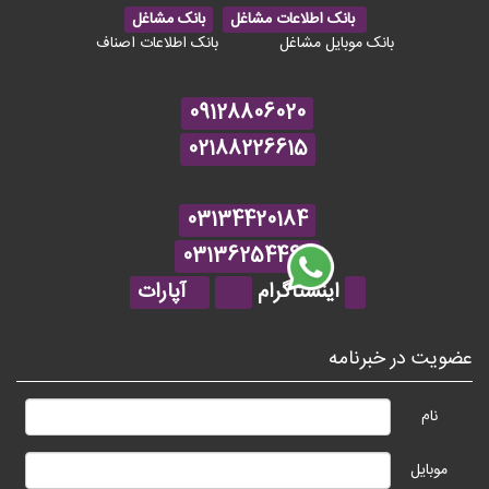
بانک اطلاعات مشاغل
بانک مشاغل
بانک موبایل مشاغل
بانک اطلاعات اصناف
09128806020
02188226615
03134420184
03136254464
اینستاگرام
آپارات
عضویت در خبرنامه
نام
موبایل