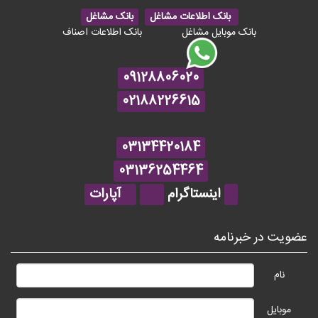
بانک اطلاعات مشاغل
بانک مشاغل
بانک موبایل مشاغل
بانک اطلاعات اصناف
09128806020
02188226615
03134420184
03136254464
اینستاگرام
آپارات
عضویت در خبرنامه
نام
موبایل