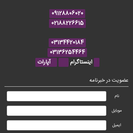
09128806020
02188226615
03134420184
03136254464
اینستاگرام
آپارات
عضویت در خبرنامه
نام
موبایل
ایمیل