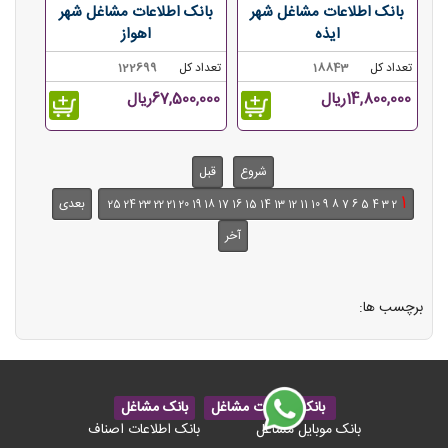
بانک اطلاعات مشاغل شهر
بانک اطلاعات مشاغل شهر
ایذه
اهواز
تعداد کل
18843
تعداد کل
122699
14,800,000ریال
67,500,000ریال
شروع
قبل
1
بعدی
25
24
23
22
21
20
19
18
17
16
15
14
13
12
11
10
9
8
7
6
5
4
3
2
آخر
برچسب ها:
بانک اطلاعات مشاغل
بانک مشاغل
بانک موبایل مشاغل
بانک اطلاعات اصناف