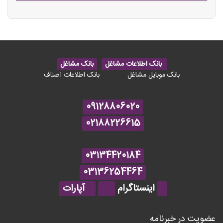
بانک اطلاعات مشاغل
بانک مشاغل
بانک موبایل مشاغل
بانک اطلاعات اصناف
09128806020
02188226615
03134420184
03136254464
اینستاگرام
آپارات
عضویت در خبرنامه