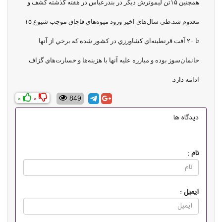
همچنين ۱۵تن ليموترش ديگر در بندرعباس در هفته گذشته كشف و
معدوم شد.طي سال‌هاي اخير ورود ميوه‌هاي قاچاق موجب شيوع ۱۵
تا ۲۰ آفت قرنطينه‌اي كشاورزي در كشور شده كه برخي از آنها
خانمان‌سوز بوده و مبارزه عليه آنها با هزينه‌ها و خسارت‌هاي گزاف
ادامه دارد.
0
0
849
دیدگاه ها
نام :
ایمیل :