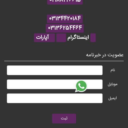
02188226615
03134420184
03136254464
اینستاگرام
آپارات
عضویت در خبرنامه
نام
موبایل
ایمیل