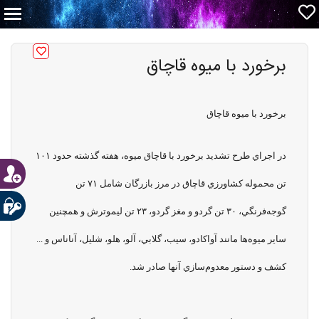
برخورد با ميوه قاچاق
برخورد با ميوه قاچاق
در اجراي طرح تشديد برخورد با قاچاق ميوه، هفته گذشته حدود ۱۰۱
تن محموله كشاورزي قاچاق در مرز بازرگان شامل ۷۱ تن
گوجه‌فرنگي، ۳۰ تن گردو و مغز گردو، ۲۳ تن ليموترش و همچنين
ساير ميوه‌ها مانند آواكادو، سيب، گلابي، آلو، هلو، شليل، آناناس و ...
كشف و دستور معدوم‌سازي آنها صادر شد.