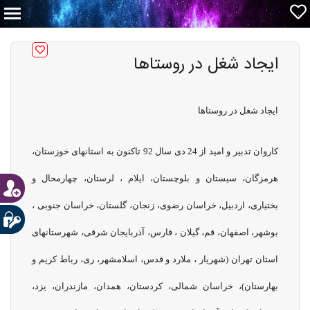
ایجاد شغل در روستاها
ایجاد شغل در روستاها
کاروان تدبیر و امید از 24 دی سال 92 تاکنون به استانهای خوزستان،
هرمزگان، سیستان و بلوچستان، ایلام ، لرستان، چهارمحال و
بختیاری، اردبیل، خراسان رضوی، زنجان، گلستان، خراسان جنوبی ،
بوشهر، اصفهان، قم، گیلان ، فارس، آذربایجان شرقی، شهرستانهای
استان تهران (شهریار ، ملارد و قدس، اسلامشهر، ری، رباط کریم و
بهارستان)، خراسان شمالی، کردستان، همدان، مازندران، یزد،