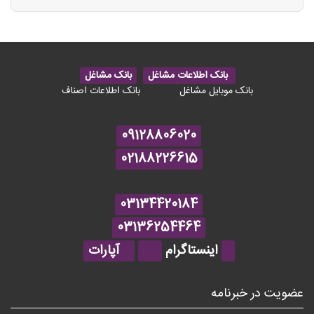
بانک اطلاعات مشاغل
بانک مشاغل
بانک موبایل مشاغل
بانک اطلاعات اصناف
09128806020
02188226615
03134420184
03136254464
اینستاگرام
آپارات
عضویت در خبرنامه