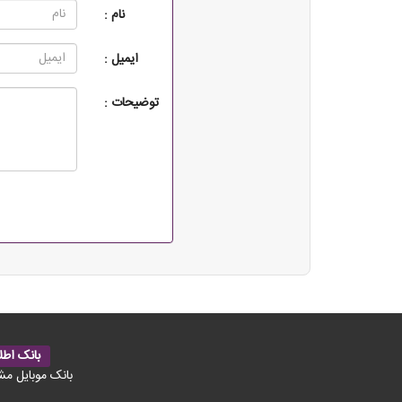
نام :
ایمیل :
توضیحات :
بانک اطل
بانک موبایل مش