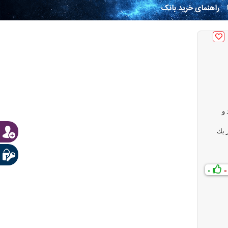
راهنمای خرید بانک
يد و
 يك
0
0