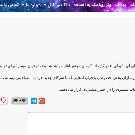
نک
وبلاگ
پنل پیامک به اصناف
تماس با ما
بانک موبایل
درباره ما
در گام اول و از ابتدای فصل زمستان، توليد دو محصول هيوندای آی١٠ و آی٢٠ در كارخانه كرمان موتور آغاز خواهد شد و تمام توان خود را برای تول
وسازان بخش خصوصی با قراردادهايی كه با شرکای جدید خود به امضاء می رسانند، از
اب بيشتری را در اختيار مشتريان قرار می دهند.
689