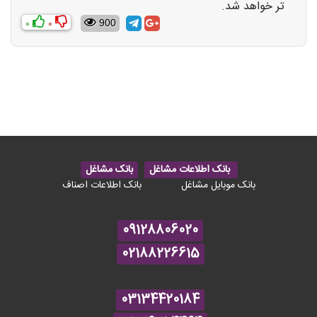
تر خواهد شد.
0
0
900
بانک اطلاعات مشاغل
بانک مشاغل
بانک موبایل مشاغل
بانک اطلاعات اصناف
09128806020
02188226615
03134420184