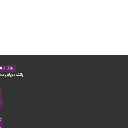
بانک اطل
بانک موبایل مش
5
4