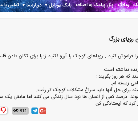
نک
وبلاگ
پنل پیامک به اصناف
تماس با ما
بانک موبایل
درباره ما
رویای بزرگ
فراموش کنید . رویاهای کوچک را آرزو نکنید زیرا برای تکان دادن قلب
رنده نداشته است.
 که هر روز بگویند :
امی زیسته ام.
ند برای حل آنها باید سراغ مشکلات کوچک تر رفت.
د. درصد کمی از انسان ها نود سال زندگی می کنند اما مابقی یک سا
ر کرد که ایستادگی کن .
811