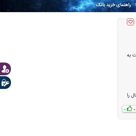
راهنمای خرید بانک
ت به
ل را
0
0