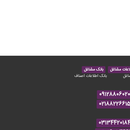
اعات مشاغل
بانک مشاغل
اغل
بانک اطلاعات اصناف
09128806020
0218822661
0313442018