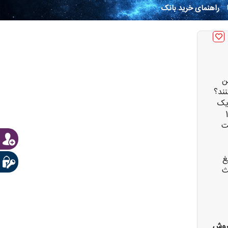
راهنمای خرید بانک
ن
ند؟
یک
وانید برای آنها انجام دهید. 13
ت
غ
ث
روش