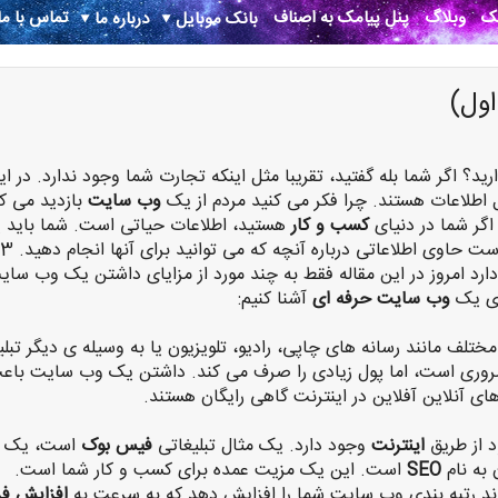
نک
وبلاگ
پنل پیامک به اصناف
تماس با ما
بانک موبایل
درباره ما
ول)
؟ اگر شما بله گفتید، تقریبا مثل اینکه تجارت شما وجود ندارد. در ای
 اطلاعات هستند. چرا فکر می کنید مردم از یک
وب سایت
بازدید می کن
اگر شما در دنیای
کسب و کار
هستید، اطلاعات حیاتی است. شما باید 
برای مشتریان خود داشته باشید. لازم است حاوی اطلاعاتی درباره آنچه که می ت
رد امروز در این مقاله فقط به چند مورد از مزایای داشتن یک وب سای
یای یک
وب سایت حرفه ای
آشنا کنیم:
مختلف مانند رسانه های چاپی، رادیو، تلویزیون یا به وسیله ی دیگر تبلی
 ضروری است، اما پول زیادی را صرف می کند. داشتن یک وب سایت باع
آنلاین آفلاین در اینترنت گاهی رایگان هستند.
د از طریق
اینترنت
وجود دارد. یک مثال تبلیغاتی
فیس بوک
است، یک
 به نام
SEO
است. این یک مزیت عمده برای کسب و کار شما است.
افزایش ف