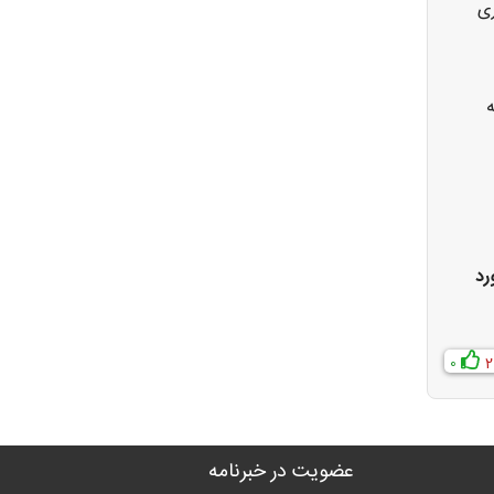
ری
رد
0
2
عضویت در خبرنامه