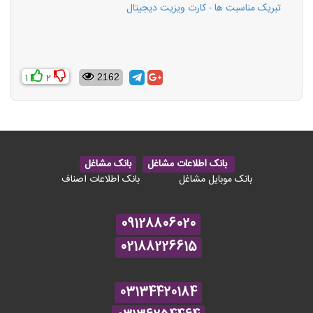
تبریک مناسبت ها - کارت ویزیت دیجیتال
1
2
2162
بانک اطلاعات مشاغل
بانک مشاغل
بانک موبایل مشاغل
بانک اطلاعات اصناف
09128806020
02188226615
03134420184