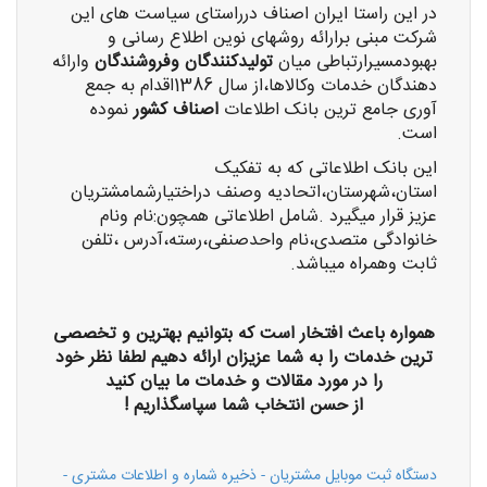
در این راستا ایران اصناف درراستای سیاست های این
شرکت مبنی برارائه روشهای نوین اطلاع رسانی و
بهبودمسیرارتباطی میان
تولیدکنندگان وفروشندگان
وارائه
دهندگان خدمات وکالاها،از سال 1386اقدام به جمع
آوری جامع ترین بانک اطلاعات
اصناف کشور
نموده
است.
این بانک اطلاعاتی که به تفکیک
استان،شهرستان،اتحادیه وصنف دراختیارشمامشتریان
عزیز قرار میگیرد .شامل اطلاعاتی همچون:نام ونام
خانوادگی متصدی،نام واحدصنفی،رسته،آدرس ،تلفن
ثابت وهمراه میباشد.
همواره باعث افتخار است که بتوانیم بهترین و تخصصی
ترین خدمات را به شما عزیزان ارائه دهیم لطفا نظر خود
را در مورد مقالات و خدمات ما بیان کنید
از حسن انتخاب شما سپاسگذاریم !
دستگاه ثبت موبایل مشتریان - ذخیره شماره و اطلاعات مشتری -