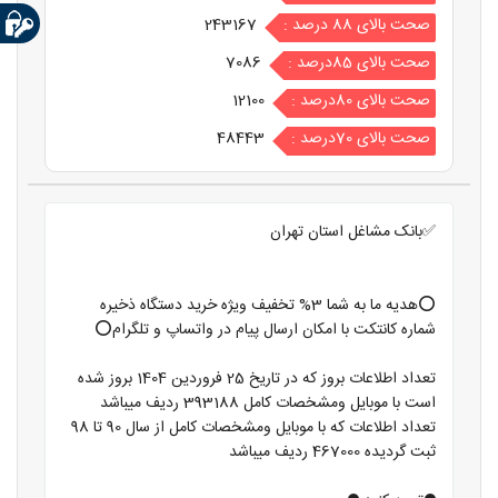
صحت بالای 88 درصد :
243167
صحت بالای 85درصد :
7086
صحت بالای 80درصد :
12100
صحت بالای 70درصد :
48443
✅بانک مشاغل استان تهران
⭕️هدیه ما به شما 3% تخفیف ویژه خرید دستگاه ذخیره
شماره کانتکت با امکان ارسال پیام در واتساپ و تلگرام⭕️
تعداد اطلاعات بروز که در تاریخ 25 فروردین 1404 بروز شده
است با موبایل ومشخصات کامل 393188 ردیف میباشد
تعداد اطلاعات که با موبایل ومشخصات کامل از سال 90 تا 98
ثبت گردیده 467000 ردیف میباشد