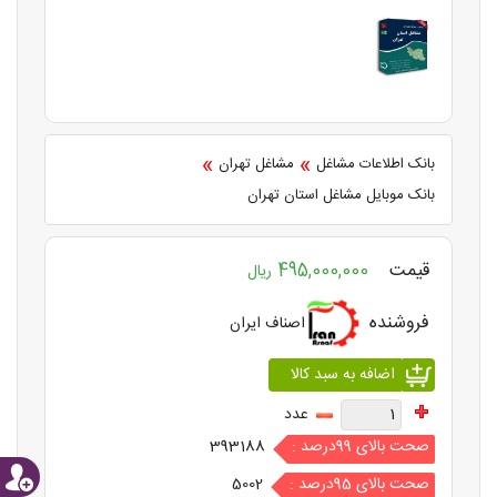
»
»
بانک اطلاعات مشاغل
مشاغل تهران
بانک موبایل مشاغل استان تهران
قیمت
495,000,000
ریال
فروشنده
اصناف ایران
عدد
صحت بالای 99درصد :
393188
صحت بالای 95درصد :
5002