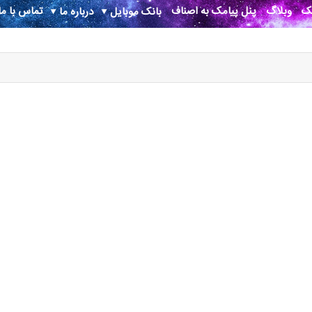
نک
وبلاگ
پنل پیامک به اصناف
تماس با ما
بانک موبایل
درباره ما