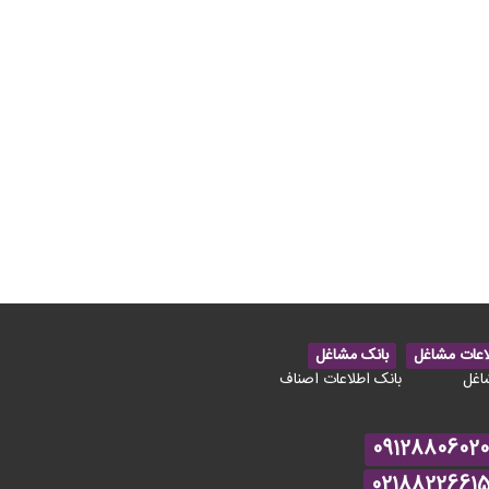
اعات مشاغل
بانک مشاغل
اغل
بانک اطلاعات اصناف
09128806020
0218822661