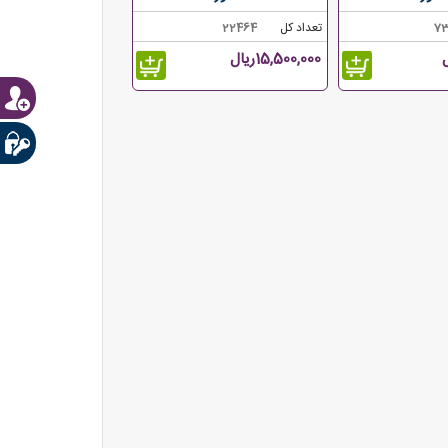
7
تعداد کل
22464
15,500,000ریال