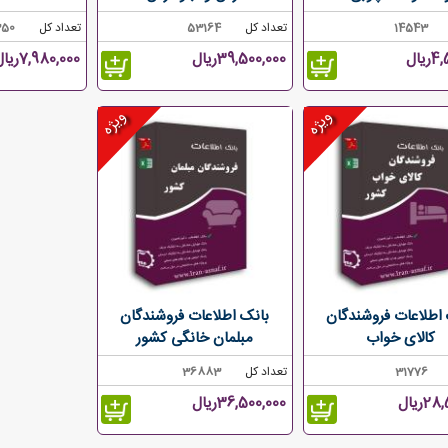
14543
تعداد کل
53164
تعداد کل
350
یال
39,500,000ریال
7,980,000ریال
ویژه
ویژه
اطلاعات فروشندگان
بانک اطلاعات فروشندگان
کالای خواب
مبلمان خانگی کشور
31776
تعداد کل
36883
2ریال
36,500,000ریال