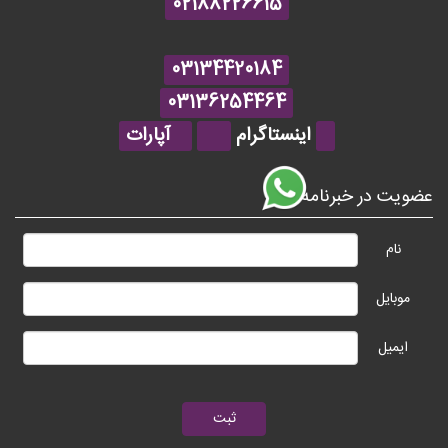
02188226615
03134420184
03136254464
اینستاگرام
آپارات
عضویت در خبرنامه
نام
موبایل
ایمیل