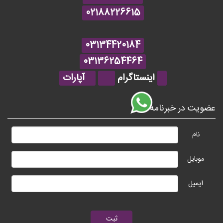
02188226615
03134420184
03136254464
اینستاگرام
آپارات
عضویت در خبرنامه
نام
موبایل
ایمیل