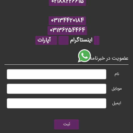
02188226615
03134420184
03136254464
اینستاگرام
آپارات
عضویت در خبرنامه
نام
موبایل
ایمیل