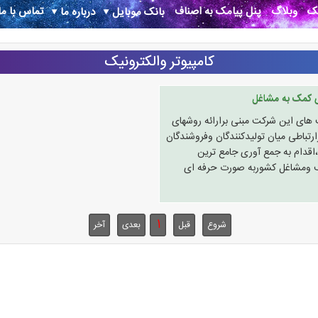
نک
وبلاگ
پنل پیامک به اصناف
تماس با ما
بانک موبایل
درباره ما
کامپیوتر والکترونیک
ی کمک به مشاغل
های این شرکت مبنی برارائه روشهای
رتباطی میان تولیدکنندگان وفروشندگان
،اقدام به جمع آوری جامع ترین
اف ومشاغل کشوربه صورت حرفه ای
1
شروع
قبل
بعدی
آخر