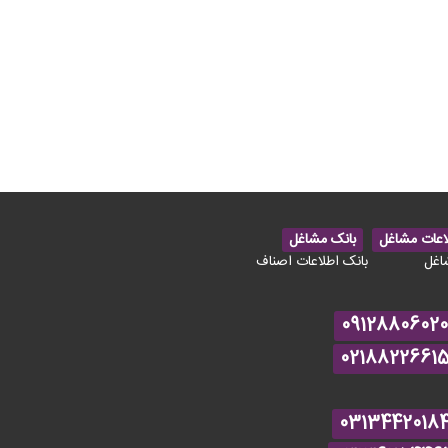
اعات مشاغل
بانک مشاغل
اغل
بانک اطلاعات اصناف
09128806020
0218822661
0313442018