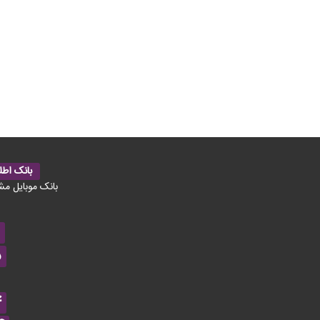
بانک اطل
بانک موبایل مش
5
4