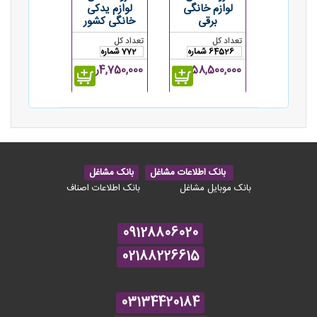
لوازم خانگی
لوازم یدکی
برقی
خانگی کشور
تعداد کل
تعداد کل
64526 شماره
772 شماره
58,500,000ریال
4,750,000ریال
بانک اطلاعات مشاغل
بانک مشاغل
بانک موبایل مشاغل
بانک اطلاعات اصناف
09128806020
02188226615
03134420184