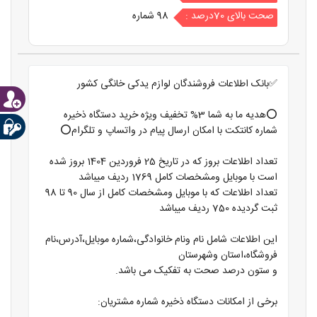
صحت بالای 70درصد :
98 شماره
✅بانک اطلاعات فروشندگان لوازم یدکی خانگی کشور
⭕️هدیه ما به شما 3% تخفیف ویژه خرید دستگاه ذخیره
شماره کانتکت با امکان ارسال پیام در واتساپ و تلگرام⭕️
تعداد اطلاعات بروز که در تاریخ 25 فروردین 1404 بروز شده
است با موبایل ومشخصات کامل 1769 ردیف میباشد
تعداد اطلاعات که با موبایل ومشخصات کامل از سال 90 تا 98
ثبت گردیده 750 ردیف میباشد
این اطلاعات شامل نام ونام خانوادگی،شماره موبایل،آدرس،نام
فروشگاه،استان وشهرستان
و ستون درصد صحت به تفکیک می باشد.
برخی از امکانات دستگاه ذخیره شماره مشتریان: