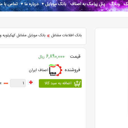
نک
وبلاگ
پنل پیامک به اصناف
بانک موبایل
درباره ما
تماس با ما
»
بانک اطلاعات مشاغل
بانک موبایل مشاغل کهکیلویه و
قیمت
6,890,000
ریال
فروشنده
اصناف ایران
ع