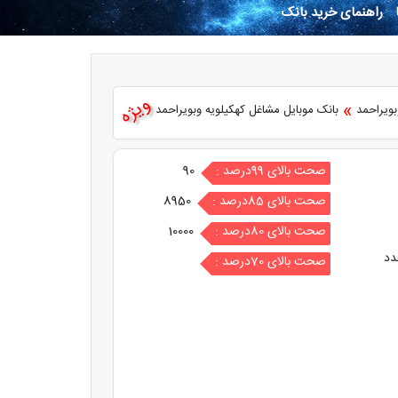
راهنمای خرید بانک
ویژه
»
بویراحمد
بانک موبایل مشاغل کهکیلویه وبویراحمد
صحت بالای 99درصد :
90
صحت بالای 85درصد :
8950
صحت بالای 80درصد :
10000
دد
صحت بالای 70درصد :