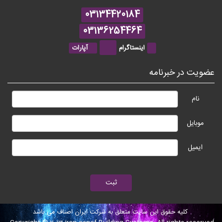
03134420184
03136254464
اینستاگرام
آپارات
عضویت در خبرنامه
نام
موبایل
ایمیل
کلیه حقوق این سایت متعلق به شرکت ایران اصناف می باشد