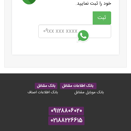
خود را ثبت نمایید.
بانک اطلاعات مشاغل
بانک مشاغل
بانک موبایل مشاغل
بانک اطلاعات اصناف
09128806020
02188226615