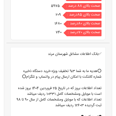
صحت بالای 88 درصد :
5975
صحت بالای 85درصد :
209
صحت بالای 80درصد :
1680
صحت بالای 70درصد :
740
✅بانک اطلاعات مشاغل شهرستان مرند
⭕️هدیه ما به شما 3% تخفیف ویژه خرید دستگاه ذخیره
شماره کانتکت با امکان ارسال پیام در واتساپ و تلگرام⭕️
تعداد اطلاعات بروز که در تاریخ 25 فروردین 1404 بروز شده
است با موبایل ومشخصات کامل 10331 ردیف میباشد
تعداد اطلاعات که با موبایل ومشخصات کامل از سال 90 تا 98
ثبت گردیده 12603 ردیف میباشد