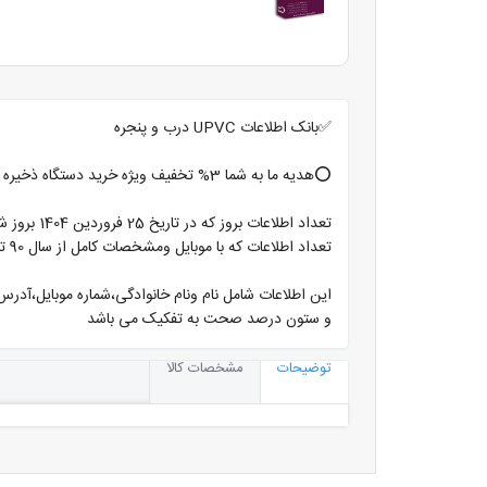
✅بانک اطلاعات UPVC درب و پنجره
⭕️هدیه ما به شما 3% تخفیف ویژه خرید دستگاه ذخیره شماره کانتکت با امکان ارسال پیام در واتساپ و تلگرام⭕️
تعداد اطلاعات بروز که در تاریخ 25 فروردین 1404 بروز شده است با موبایل ومشخصات کامل 5383ردیف میباشد
تعداد اطلاعات که با موبایل ومشخصات کامل از سال 90 تا 98 ثبت گردیده 1662 ردیف میباشد
این اطلاعات شامل نام ونام خانوادگی،شماره موبایل،آدرس
و ستون درصد صحت به تفکیک می باشد
توضیحات
مشخصات کالا