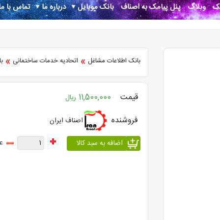
نک
وبلاگ
پنل پیامک به اصناف
بانک موبایل
درباره ما
تماس با ما
»
»
بانک اطلاعات مشاغل
اتحادیه خدمات ساختمانی
بان
قیمت
11,500,000
ریال
فروشنده
اصناف ایران
ع