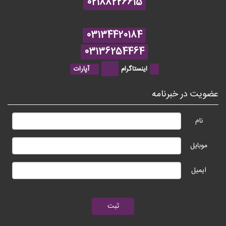
02188226615
03134420184
03136254464
اینستاگرام
آپارات
عضویت در خبرنامه
نام
موبایل
ایمیل