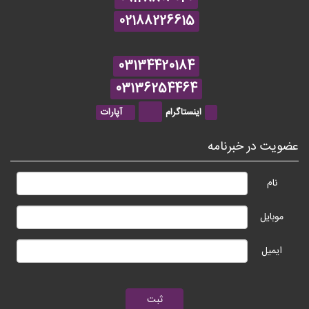
02188226615
03134420184
03136254464
اینستاگرام
آپارات
عضویت در خبرنامه
نام
موبایل
ایمیل