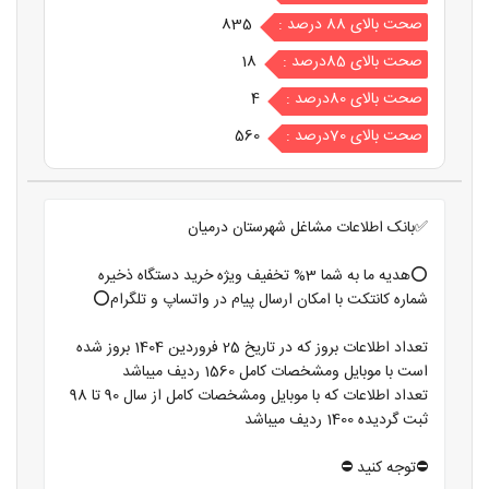
صحت بالای 88 درصد :
835
صحت بالای 85درصد :
18
صحت بالای 80درصد :
4
صحت بالای 70درصد :
560
✅بانک اطلاعات مشاغل شهرستان درمیان
⭕️هدیه ما به شما 3% تخفیف ویژه خرید دستگاه ذخیره
شماره کانتکت با امکان ارسال پیام در واتساپ و تلگرام⭕️
تعداد اطلاعات بروز که در تاریخ 25 فروردین 1404 بروز شده
است با موبایل ومشخصات کامل 1560 ردیف میباشد
تعداد اطلاعات که با موبایل ومشخصات کامل از سال 90 تا 98
ثبت گردیده 1400 ردیف میباشد
⛔️توجه کنید ⛔️