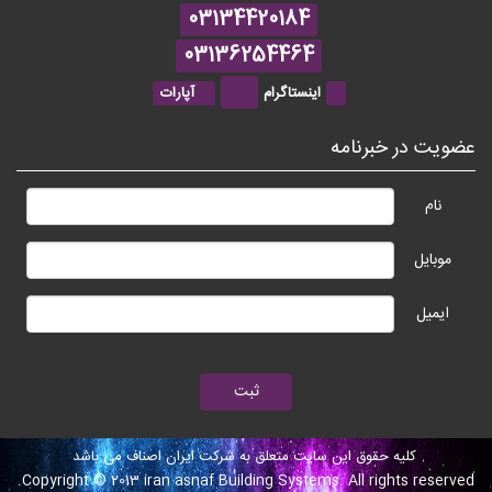
03134420184
03136254464
اینستاگرام
آپارات
عضویت در خبرنامه
نام
موبایل
ایمیل
کلیه حقوق این سایت متعلق به شرکت ایران اصناف می باشد
Copyright © 2013 iran asnaf Building Systems. All rights reserved.