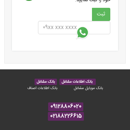
خود را ثبت نمایید.
بانک اطلاعات مشاغل
بانک مشاغل
بانک موبایل مشاغل
بانک اطلاعات اصناف
09128806020
02188226615