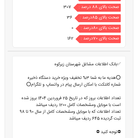
صحت بالای 88 درصد :
307
صحت بالای 85درصد :
36
صحت بالای 80درصد :
0
صحت بالای 70درصد :
162
✅بانک اطلاعات مشاغل شهرستان زیرکوه
⭕️هدیه ما به شما 3% تخفیف ویژه خرید دستگاه ذخیره
شماره کانتکت با امکان ارسال پیام در واتساپ و تلگرام⭕️
تعداد اطلاعات بروز که در تاریخ 25 فروردین 1404 بروز شده
است با موبایل ومشخصات کامل 1200 ردیف میباشد
تعداد اطلاعات که با موبایل ومشخصات کامل از سال 90 تا 98
ثبت گردیده 645 ردیف میباشد
⛔️توجه کنید ⛔️