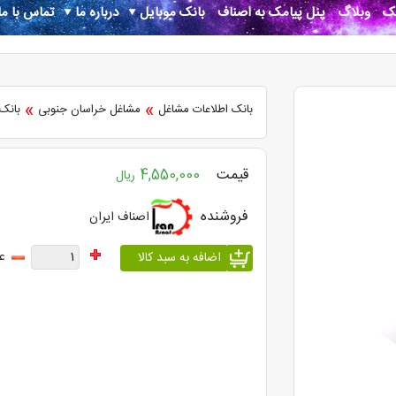
نک
وبلاگ
پنل پیامک به اصناف
بانک موبایل
درباره ما
تماس با ما
»
»
بانک اطلاعات مشاغل
مشاغل خراسان جنوبی
بانک
قیمت
4,550,000
ریال
فروشنده
اصناف ایران
ع