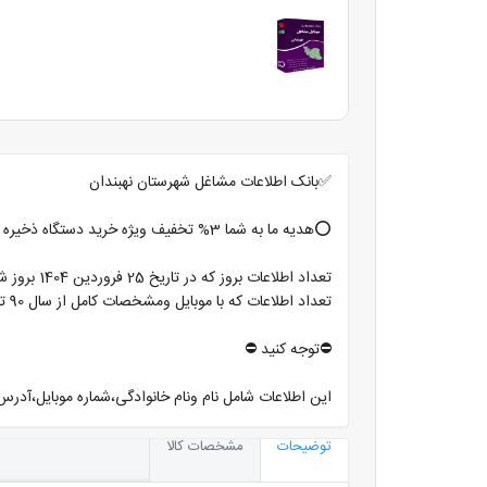
✅بانک اطلاعات مشاغل شهرستان نهبندان
⭕️هدیه ما به شما 3% تخفیف ویژه خرید دستگاه ذخیره شماره کانتکت با امکان ارسال پیام در واتساپ و تلگرام⭕️
تعداد اطلاعات بروز که در تاریخ 25 فروردین 1404 بروز شده است با موبایل ومشخصات کامل 2059 ردیف میباشد
تعداد اطلاعات که با موبایل ومشخصات کامل از سال 90 تا 98 ثبت گردیده 1650 ردیف میباشد
⛔️توجه کنید ⛔️
این اطلاعات شامل نام ونام خانوادگی،شماره موبایل،آ
توضیحات
مشخصات کالا