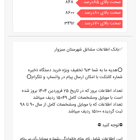
صحت بالای 85درصد :
848
صحت بالای 80درصد :
8600
صحت بالای 70درصد :
3492
✅بانک اطلاعات مشاغل شهرستان سبزوار
⭕️هدیه ما به شما 3% تخفیف ویژه خرید دستگاه ذخیره
شماره کانتکت با امکان ارسال پیام در واتساپ و تلگرام⭕️
تعداد اطلاعات بروز که در تاریخ 25 فروردین 1404 بروز شده
است با موبایل ومشخصات کامل 15049 ردیف میباشد
تعداد اطلاعات که با موبایل ومشخصات کامل از سال 90 تا 98
ثبت گردیده 15100 ردیف میباشد
⛔️توجه کنید ⛔️
این اطلاعات شامل نام ونام خانوادگی،شماره موبایل،آدرس،نام