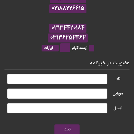
02188226615
03134420184
03136254464
اینستاگرام
آپارات
عضویت در خبرنامه
نام
موبایل
ایمیل