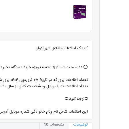
✅بانک اطلاعات مشاغل شهراهواز
⭕️هدیه ما به شما 3% تخفیف ویژه خرید دستگاه ذخیره شماره کانتکت با امکان ارسال پیام در واتساپ و تلگرام⭕️
تعداد اطلاعات بروز که در تاریخ 25 فروردین 1404 بروز شده است با موبایل ومشخصات کامل 54000 ردیف میباشد
تعداد اطلاعات که با موبایل ومشخصات کامل از سال 90 تا 98 ثبت گردیده 35000 ردیف میباشد
⛔️توجه کنید ⛔️
این اطلاعات شامل نام ونام خانوادگی،شماره موبایل،آ
توضیحات
مشخصات کالا