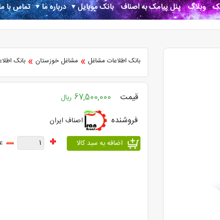
نک
وبلاگ
پنل پیامک به اصناف
بانک موبایل
درباره ما
تماس با ما
»
»
بانک اطلاعات مشاغل
مشاغل خوزستان
بانک اطلاع
قیمت
67,500,000
ریال
فروشنده
اصناف ایران
ع