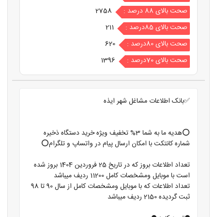
صحت بالای 88 درصد :
2758
صحت بالای 85درصد :
211
صحت بالای 80درصد :
620
صحت بالای 70درصد :
1396
✅بانک اطلاعات مشاغل شهر ایذه
⭕️هدیه ما به شما 3% تخفیف ویژه خرید دستگاه ذخیره
شماره کانتکت با امکان ارسال پیام در واتساپ و تلگرام⭕️
تعداد اطلاعات بروز که در تاریخ 25 فروردین 1404 بروز شده
است با موبایل ومشخصات کامل 11200 ردیف میباشد
تعداد اطلاعات که با موبایل ومشخصات کامل از سال 90 تا 98
ثبت گردیده 2150 ردیف میباشد