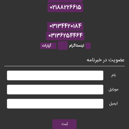
02188226615
03134420184
03136254464
اینستاگرام
آپارات
عضویت در خبرنامه
نام
موبایل
ایمیل