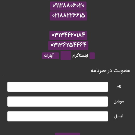
09128806020
02188226615
03134420184
03136254464
اینستاگرام
آپارات
عضویت در خبرنامه
نام
موبایل
ایمیل