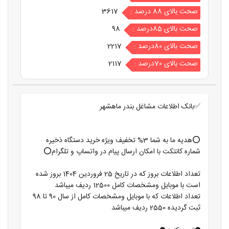
صحت بالای 88 درصد :
3617
صحت بالای 85درصد :
98
صحت بالای 80درصد :
2217
صحت بالای 70درصد :
2117
✅بانک اطلاعات مشاغل بندر ماهشهر
⭕️هدیه ما به شما 3% تخفیف ویژه خرید دستگاه ذخیره
شماره کانتکت با امکان ارسال پیام در واتساپ و تلگرام⭕️
تعداد اطلاعات بروز که در تاریخ 25 فروردین 1404 بروز شده
است با موبایل ومشخصات کامل 12500 ردیف میباشد
تعداد اطلاعات که با موبایل ومشخصات کامل از سال 90 تا 98
ثبت گردیده 2550 ردیف میباشد