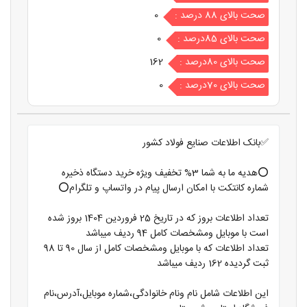
صحت بالای 88 درصد :
0
صحت بالای 85درصد :
0
صحت بالای 80درصد :
162
صحت بالای 70درصد :
0
✅بانک اطلاعات صنایع فولاد کشور
⭕️هدیه ما به شما 3% تخفیف ویژه خرید دستگاه ذخیره
شماره کانتکت با امکان ارسال پیام در واتساپ و تلگرام⭕️
تعداد اطلاعات بروز که در تاریخ 25 فروردین 1404 بروز شده
است با موبایل ومشخصات کامل 94 ردیف میباشد
تعداد اطلاعات که با موبایل ومشخصات کامل از سال 90 تا 98
ثبت گردیده 162 ردیف میباشد
این اطلاعات شامل نام ونام خانوادگی،شماره موبایل،آدرس،نام