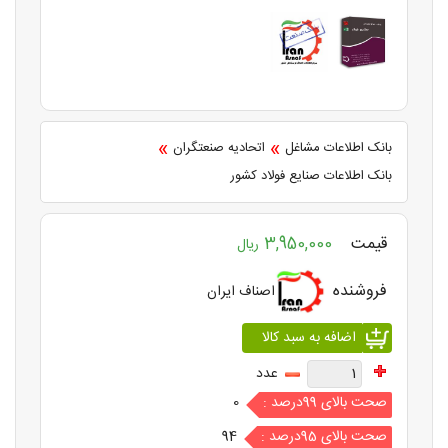
»
»
بانک اطلاعات مشاغل
اتحادیه صنعتگران
بانک اطلاعات صنایع فولاد کشور
قیمت
3,950,000
ریال
فروشنده
اصناف ایران
عدد
صحت بالای 99درصد :
0
صحت بالای 95درصد :
94