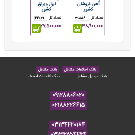
آهن فروشان
ابزار ویراق
کشور
کشور
تعداد کل
تعداد کل
44071
31859
38,900,000ریال
27,500,000ریال
بانک اطلاعات مشاغل
بانک مشاغل
بانک موبایل مشاغل
بانک اطلاعات اصناف
09128806020
02188226615
03134420184
03136254464