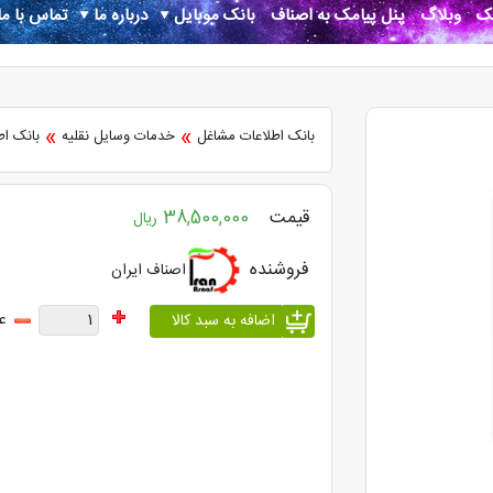
نک
وبلاگ
پنل پیامک به اصناف
بانک موبایل
درباره ما
تماس با ما
»
»
بانک اطلاعات مشاغل
خدمات وسایل نقلیه
بانک اط
قیمت
38,500,000
ریال
فروشنده
اصناف ایران
ع