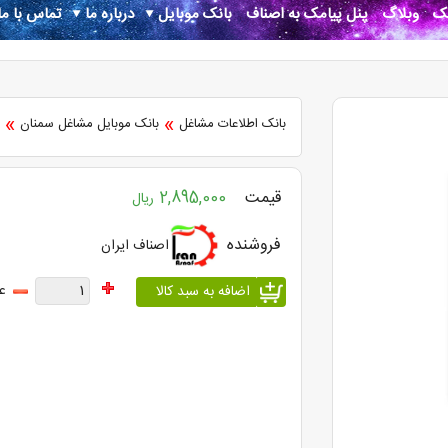
نک
وبلاگ
پنل پیامک به اصناف
بانک موبایل
درباره ما
تماس با ما
»
»
بانک اطلاعات مشاغل
بانک موبایل مشاغل سمنان
ب
قیمت
2,895,000
ریال
فروشنده
اصناف ایران
ع