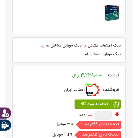
»
»
بانک اطلاعات مشاغل
بانک موبایل مشاغل قم
بانک موبایل مشاغل قم
قیمت
3,248,000
ریال
فروشنده
اصناف ایران
عدد
صحت بالای 99درصد :
310 موبایل
صحت بالای 85درصد :
1949 موبایل