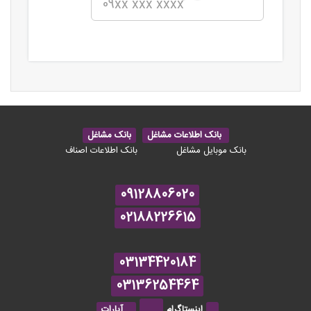
بانک اطلاعات مشاغل
بانک مشاغل
بانک موبایل مشاغل
بانک اطلاعات اصناف
09128806020
02188226615
03134420184
03136254464
اینستاگرام
آپارات