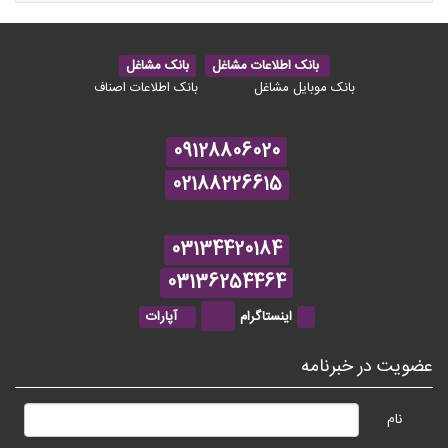
بانک اطلاعات مشاغل
بانک مشاغل
بانک موبایل مشاغل
بانک اطلاعات اصناف
09128806020
02188226615
03134420184
03136254464
اینستاگرام
آپارات
عضویت در خبرنامه
نام