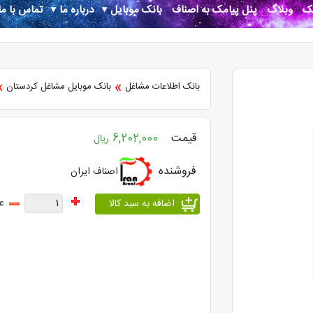
نک
وبلاگ
پنل پیامک به اصناف
بانک موبایل
درباره ما
تماس با ما
»
»
بانک اطلاعات مشاغل
بانک موبایل مشاغل کردستان
قیمت
6,202,000
ریال
فروشنده
اصناف ایران
ع