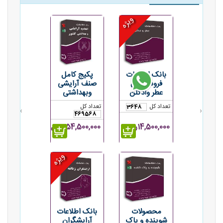
ویژه
بانک اطلاعات
پکیج کامل
فروشندگان
صنف آرایشی
عطر وادکلن
وبهداشتی
تعداد کل
تعداد کل
3648
›
‹
469568
14,500,000ریال
154,500,000ریال
ویژه
محصولات
بانک اطلاعات
شوینده و پاک
آرایشگران