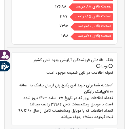
صحت بالای 88 درصد :
17688
صحت بالای 85درصد :
1187
صحت بالای 80درصد :
7295
صحت بالای 70درصد :
1198
بانک اطلاعاتی فروشندگان آرایشی وبهداشتی کشور
⭕️توجه⭕️
نمونه اطلاعات در فایل ضمیمه موجود است
✅هدیه شما برای خرید این پکیج پنل ارسال پیامک به اضافه
2500پیامک رایگان ..
تعداد اطلاعات بروز که در تاریخ 25 اسفند 1403 بروز شده
است با موبایل ومشخصات کامل 29984 ردیف میباشد
تعداد اطلاعات که با موبایل ومشخصات کامل از سال 90 تا 98
ثبت گردیده 25500 ردیف میباشد