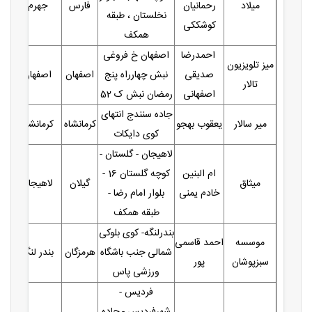
میلاد
رحمانیان
فارس
جهرم
نخلستان ، طبقه
کوشککی
همکف
احمدرضا
اصفهان خ فروغی
میز تلویزیون
صدیقی
نبش چهارراه پنج
اصفهان
اصفهان
تالار
اصفهانی
رمضان نبش ک 52
جاده سنندج انتهای
میر سالار
یعقوب بهجو
کرمانشاه
کرمانشاه
کوی دایکات
لاهیجان - گلستان -
ام البنین
کوچه گلستان 16 -
میثاق
گیلان
لاهیجان
خادم یمنی
بلوار امام رضا -
طبقه همکف
بندرلنگه- کوی بلوکی
موسسه
احمد قاسمی
شمالی جنب باشگاه
هرمزگان
بندر لنگه
سبزپوشان
پور
ورزشی پاس
فردیس -
شهرفردیس - جاده