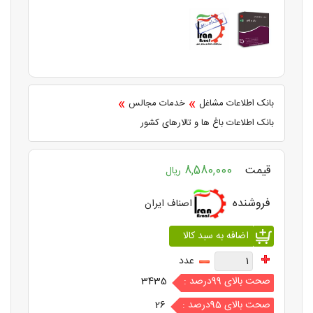
»
»
بانک اطلاعات مشاغل
خدمات مجالس
بانک اطلاعات باغ ها و تالارهای کشور
قیمت
8,580,000
ریال
فروشنده
اصناف ایران
عدد
صحت بالای 99درصد :
3435
صحت بالای 95درصد :
26