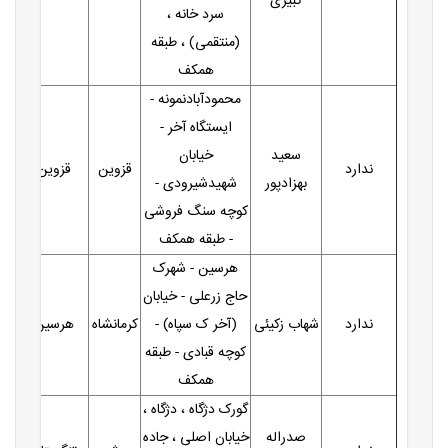
کبیری
سرد خانه ،
(منتقمی) ، طبقه
همکف
محمودآبادنمونه -
ایستگاه آخر -
سعید
خیابان
ندارد
قزوین
قزوین
بهزادپور
شهیدشیرودی -
کوچه سنگ فروشی
- طبقه همکف
هرسین - شهرک
حاج زرعلی - خیابان
ندارد
شهاب زکیئی
(آخر ک سپاه) -
کرمانشاه
هرسین
کوچه قبادی - طبقه
همکف
گورک دژگاه ، دژگاه ،
صدراله
خیابان اصلی ، جاده