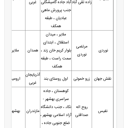
زاده تقی آباد
آباد جاده گامیشگلی
غربی
جنب پرورش ماهی
عبادیان ، طبقه
همکف
ملایر ، میدان
استقلال ، ابتدای
مرتضی
نوردی
بلوار کریم خان زند ،
همدان
ملایر
نوردی
سمت راست ، طبقه
همکف
آذربایجان
نقش جهان
زرو خموئی
اول روستای بند
ارومیه
غربی
کوهستان ، جاده
سراسری بهشهر -
روح اله
نکاء ، جنب دانشگاه
نفیس
مازندران
بهشهر
صداقتی
آزاد اسلامی بهشهر ،
ضلع جنوبی جاده ،