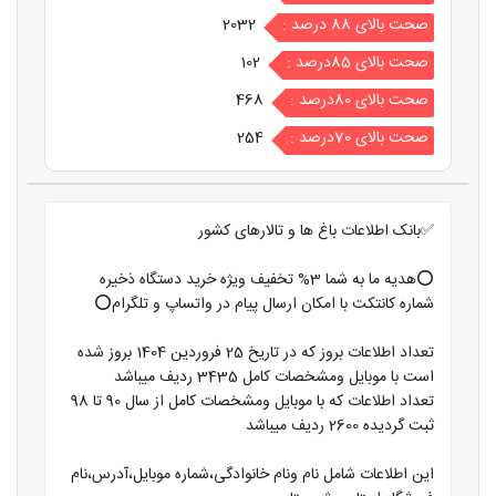
صحت بالای 88 درصد :
2032
صحت بالای 85درصد :
102
صحت بالای 80درصد :
468
صحت بالای 70درصد :
254
✅بانک اطلاعات باغ ها و تالارهای کشور
⭕️هدیه ما به شما 3% تخفیف ویژه خرید دستگاه ذخیره
شماره کانتکت با امکان ارسال پیام در واتساپ و تلگرام⭕️
تعداد اطلاعات بروز که در تاریخ 25 فروردین 1404 بروز شده
است با موبایل ومشخصات کامل 3435 ردیف میباشد
تعداد اطلاعات که با موبایل ومشخصات کامل از سال 90 تا 98
ثبت گردیده 2600 ردیف میباشد
این اطلاعات شامل نام ونام خانوادگی،شماره موبایل،آدرس،نام