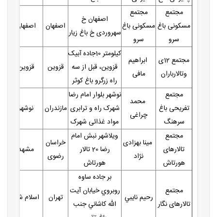
مجتمع
مجتمع
اصفهان خ
مسکونی باغ
مسکونی باغ
اصفهان
اصفهان
سهروردی خ باغ زیار
سرو
سرو
کیلومتر 10جاده آبیک
مجتمع 12ی
ابراهیم
قزوین، قبل از سه
قزوین
قزوین
وتالارباران
مافی
راه زرگرو باغ کوثر
مجتمع
نوشهر بلوار امام رضا
محمد
تفریحی باغ
شهرک راه و ترابری
مازندران
نوشهر
چراغی
سرهنگ
مواد غذائی شهرک
مجتمع
ویلاشهر نبش امام
مینا بهزادی
خراسان
تالارهای
رضا 20 تالار
مشهد
نژاد
رضوی
هورتاش
هورتاش
بر جاده ساوه
مجتمع
روبروي خيابان آيت
رحيم نايبي
تهران
اسلام شهر
تالارهای نگار
الله كاشاني جنب