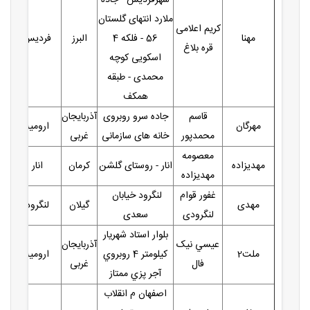
ملارد انتهای گلستان
کریم اعلامی
مهنا
56 - فلکه 4
البرز
فردیس
قره بلاغ
اسکویی کوچه
محمدی - طبقه
همکف
قاسم
جاده سرو روبروی
آذربایجان
مهرگان
ارومیه
محمدپور
خانه های سازمانی
غربی
معصومه
مهدیزاده
انار - روستای گلشن
کرمان
انار
مهدیزاده
غفور قوام
لنگرود خیابان
مهدی
گیلان
لنگرود
لنگرودی
سعدی
بلوار استاد شهريار
عيسي نيک
آذربایجان
ملت2
کيلومتر 4 روبروي
ارومیه
فال
غربی
آجر پزي ممتاز
اصفهان م انقلاب