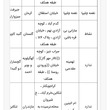
طبقه همکف
جیرفت (
نغمه چلیپا
نغمه چلیپا
خیابان استقلال
کرمان
سبزواران )
گدم آباد ، کوچه
سارابی بی
آزادی نهم ، خیابان
نشاط
گلستان
گنبد کاووس
قره باشی
آزادی ، پلاک 126 ،
طبقه همکف
سراب ننیز ، کوچه
((تالار مهر گاز)) ،
کهگیلویه
تهمینه
گچساران (
ندارد
خیابان ((ورودی
و بویر
مقدسی
دو گنبدان )
روستا )) ، طبقه
احمد
همکف
کراجوبکنار ،
تنکابن،خرم آباد، ، خ
شیروان
ام البنین
ندارد
محله،نرسیده به
مازندران
تنکابن