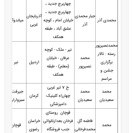
چهاربرج جدید ،
چهاربرج جدید ،
جبار محمدی
آذربایجان
محمدی آذر
خیابان امام ، کوچه
میاندوآب
آذر
غربی
عشق آباد ، طبقه
همکف
محمدنصیرپور
نیر - ملک - کوچه
رسته : تالار
محمد
عرفان - خیابان
برگزاری
اردبیل
نیر
نصیرپور
(معلم) - طبقه
جشن و
همکف
مراسم
خ 7 تیر غربی
محمد
محمد
جیرفت (
چهارراه کلینیک
کرمان
سعیدیان
سعیدیان
سبزواران )
دامپزشکی
قوچان روستای
فاطمه گل
فرخان بعدازنانوائی
خراسان
محمد
قوچان
محمدفرخانی
جنب فروشگاه
رضوی