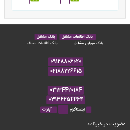
بانک اطلاعات مشاغل
بانک مشاغل
بانک موبایل مشاغل
بانک اطلاعات اصناف
09128806020
02188226615
03134420184
03136254464
اینستاگرام
آپارات
عضویت در خبرنامه