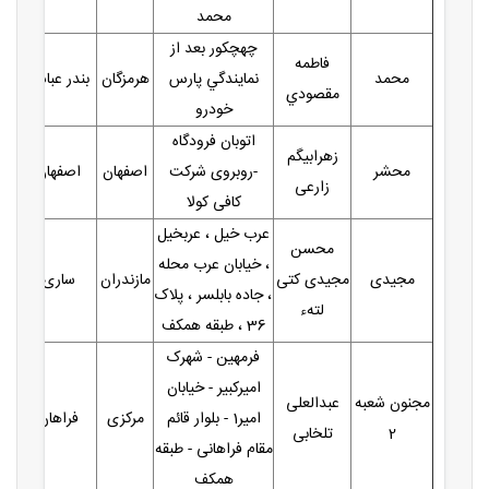
محمد
چهچكور بعد از
فاطمه
محمد
نمايندگي پارس
هرمزگان
بندر عباس
مقصودي
خودرو
اتوبان فرودگاه
زهرابیگم
محشر
-روبروی شرکت
اصفهان
اصفهان
زارعی
کافی کولا
عرب خیل ، عربخیل
محسن
، خیابان عرب محله
مجیدی
مجیدی کتی
مازندران
ساری
، جاده بابلسر ، پلاک
لتهء
36 ، طبقه همکف
فرمهین - شهرک
امیرکبیر - خیابان
مجنون شعبه
عبدالعلی
امیر1 - بلوار قائم
مرکزی
فراهان
2
تلخابی
مقام فراهانی - طبقه
همکف