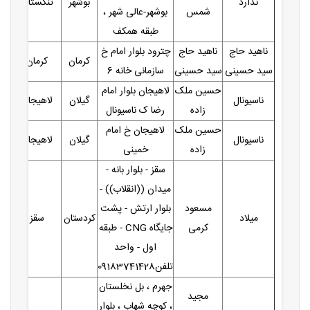
ندارد
بوشهر
تنگستان
شمس
بوشهر-عالی شهر ،
طبقه همکف
ناهید حاج
ناهید حاج
چترود بلوار امام خ
کرمان
کرمان
سید حسینی
سید حسینی
سازمانی خانه 6
حسین ملک
لاهیجان بلوار امام
ناسیونال
گیلان
لاهیجان
زاده
رضا ک ناسیونال
حسین ملک
لاهیجان خ امام
ناسیونال
گیلان
لاهیجان
زاده
خمینی
سقز - بلوار بانه -
میدان ((انقلاب)) -
مسعود
بلوار ارتش - پشت
میلاد
کردستان
سقز
کرمی
جایگاه CNG - طبقه
اول - واحد
تلفن09183741428
جهرم ، بل نخلستان
مجید
، کوچه شهاب ، بلوار