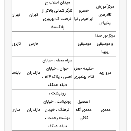
میدان انقلاب خ
مرکزآموزش
خسرو
کارگر شمالی بالاتر از
تالارهای
تهران
تهران
ابراهیمی نیا
فرصت ک بهروزی
پذیرای
پلاک1100
مرکز نور صدا
و موسیقی
موسیقی
فارس
کازرون
روبینا
سپاه محله ، خیابان
حکیمه حمزه
جوان ، خیابان
مروارید
مازندران
بابلسر
نتاج بهنمیری
اصلی ، پلاک 154 ،
طبقه همکف
رودپشت ،
اسمعیل
رودپشت ، خیابان
مددی
مددی گله
فرهنگ ، خیابان
مازندران
ساری
کلائی
بهشت رحمت ،
طبقه همکف