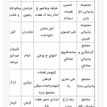
مجموعه
حسین
طرقبه ویلاشهر خ
خراسان
بینالود(طرقبه
پذیرایی باغ
هنرمند
امام رضا ک هفده
رضوی
و شاندیز)
باران
دربادام
مجموعه
آمل بخش
پذیرائی
علی فرسوی
مازندران
آمل
دابودشت
شیرین
مجتمع
شیروان و
گردشگري و
محمدفاروق
انتهاي خ بوعلي
ایلام
چرداول (
پذيرائي
صادقي
سرابله )
صادقي
کیلومتر 5جاده
مجتمع
علی نمازی
فراهان
مرکزی
اراک
پذیرایی بردیا
راد
کیلومتر2جاده میقان
مجتمع بردیا
مجتمع
رضا زارع
ابتدای محور هفت
کرمان
کرمان
پذیرائی کاخ
یزدی
باغ