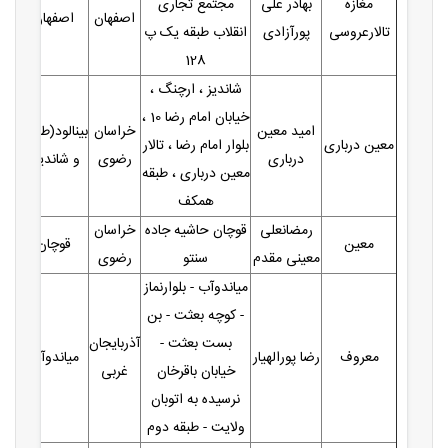
مغازه
بهادر علی
مجتمع تجاری
اصفهان
اصفهان
تالارعروسی
پورآزادی
انقلاب طبقه یک پ
128
شاندیز ، ارچنگ ،
خیابان امام رضا 10 ،
امید معین
خراسان
بینالود(طرقبه
معین درباری
بلوار امام رضا ، تالار
درباری
رضوی
و شاندیز)
معین درباری ، طبقه
همکف
رمضانعلی
قوچان حاشیه جاده
خراسان
معین
قوچان
معینی مقدم
سنتو
رضوی
میاندوآب - بلوارنماز
- کوچه بعثت - بن
بست بعثت -
آذربایجان
معروف
رضا پورالهیار
میاندوآب
خیابان باقرخان
غربی
نرسیده به اتوبان
ولایت - طبقه دوم