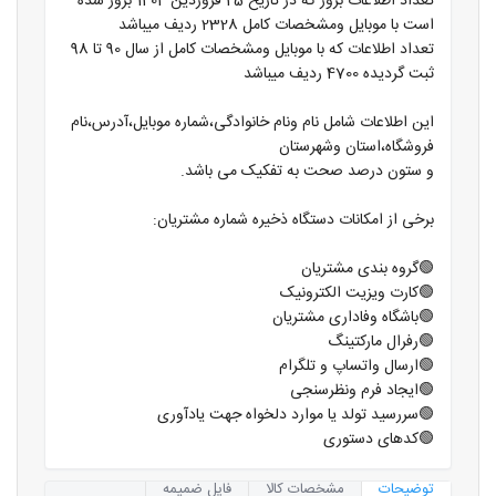
تعداد اطلاعات بروز که در تاریخ 25 فروردین 1404 بروز شده
است با موبایل ومشخصات کامل 2328 ردیف میباشد
تعداد اطلاعات که با موبایل ومشخصات کامل از سال 90 تا 98
ثبت گردیده 4700 ردیف میباشد
این اطلاعات شامل نام ونام خانوادگی،شماره موبایل،آدرس،نام
فروشگاه،استان وشهرستان
و ستون درصد صحت به تفکیک می باشد.
برخی از امکانات دستگاه ذخیره شماره مشتریان:
🟢گروه بندی مشتریان
🟢کارت ویزیت الکترونیک
🟢باشگاه وفاداری مشتریان
🟢رفرال مارکتینگ
🟢ارسال واتساپ و تلگرام
🟢ایجاد فرم ونظرسنجی
🟢سررسید تولد یا موارد دلخواه جهت یادآوری
🟢کدهای دستوری
توضیحات
مشخصات کالا
فایل ضمیمه