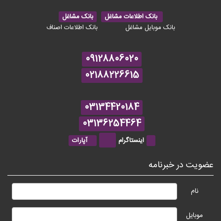
بانک اطلاعات مشاغل
بانک مشاغل
بانک موبایل مشاغل
بانک اطلاعات اصناف
09128806020
02188226615
03134420184
03136254464
اینستاگرام
آپارات
عضویت در خبرنامه
نام
موبایل