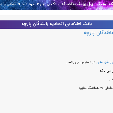
نک
وبلاگ
پنل پیامک به اصناف
تماس با ما
بانک موبایل
درباره ما
بانک اطلاعاتی اتحاديه بافندگان پارچه
افندگان پارچه
 و شهرستان
در دسترس می باشد .
 می باشد .
 .
داخلی 130هماهنگ نمایید .