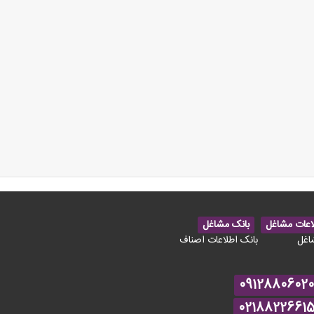
اعات مشاغل
بانک مشاغل
اغل
بانک اطلاعات اصناف
09128806020
0218822661