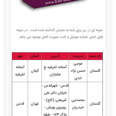
نمونه ای در زیر برای شما به نمایش گذاشته شده است ، در نمونه
فایل اصلی شماره موبایل و ثابت بصورت کامل موجود می باشد.
نام صنف
مدیریت
آدرس
استان
شهر
موسی
آستانه اشرفیه خ
آستانه
گلستان
حسن نژاد
گیلان
جانبازان
اشرفیه
ابدی
قدس - شهرقدس -
خیابان دکتر علی
محمدنبی
شریعتی (کاج) -
گلستان
تهران
قدس
حیدریان
روبروی پویش -
پلاک 174 - طبقه