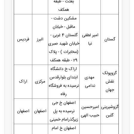
بعثت - طبقه
همکف
مشکین دشت -
ماقبل - خیابان
امیر لطفی
گلستان 4 غربی -
گستان
البرز
فردیس
نیا
خیابان شهید صبری
(مخابرات ) - پلاک
29 - طبقه همکف
اراک خ دانشگاه
گزوپولک
مهدی
ابتدای بلوارقدس
نقش
مرکزی
اراک
ندامی
نرسیده به فروشگاه
جهان
رفاه
اصفهان خ جی
گزوشیرینی
امیرحسین
نرسیده به پل
اصفهان
اصفهان
گلبن
حبیب الهی
زیرگذرامام خمینی
اصفهان خ امام