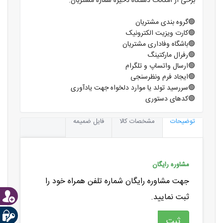
برخی از امکانات دستگاه ذخیره شماره مشتریان:
🟢گروه بندی مشتریان
🟢کارت ویزیت الکترونیک
🟢باشگاه وفاداری مشتریان
🟢رفرال مارکتینگ
🟢ارسال واتساپ و تلگرام
🟢ایجاد فرم ونظرسنجی
🟢سررسید تولد یا موارد دلخواه جهت یادآوری
🟢کدهای دستوری
توضیحات
مشخصات کالا
فایل ضمیمه
مشاوره رایگان
جهت مشاوره رایگان شماره تلفن همراه خود را
ثبت نمایید.