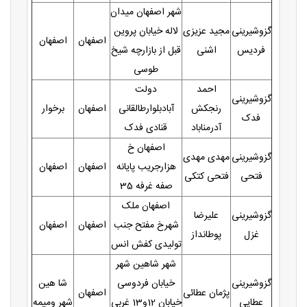
شهر اصفهان میدان
گزوشیرینی
مجید عزیزی
لاله خیابان پروین
اصفهان
اصفهان
فردیس
اشنی
قبل از بازارچه شیخ
طوسی
احمد
دولت
گزوشیرینی
رنجکش
آبادبلوارطالقانی
اصفهان
برخوار
فدک
آدرمناباد
قنادی فدک
اصفهان خ
گزوشیرینی
مهدی مهدی
هزارجریب پایانه
اصفهان
اصفهان
فتحی
فتحی کتکی
صفه غرفه 35
اصفهان ملک
گزوشیرینی
علیرضا
شهرخ مفتح جنب
اصفهان
اصفهان
غزل
پوطانداز
تولیدی کفش انس
شهر شاهین شهر
گزوشیرینی
خیابان فردوسی
شا هين
پژمان عطائی
اصفهان
عطایی
خیابان 12و13 غربی
شهر وميمه