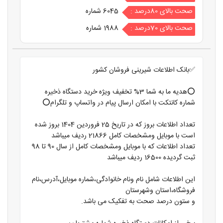
صحت بالای 80درصد :
6045 شماره
صحت بالای 70درصد :
1988 شماره
✅بانک اطلاعات شیرینی فروشان کشور
⭕️هدیه ما به شما 3% تخفیف ویژه خرید دستگاه ذخیره
شماره کانتکت با امکان ارسال پیام در واتساپ و تلگرام⭕️
تعداد اطلاعات بروز که در تاریخ 25 فروردین 1404 بروز شده
است با موبایل ومشخصات کامل 21866 ردیف میباشد
تعداد اطلاعات که با موبایل ومشخصات کامل از سال 90 تا 98
ثبت گردیده 16500 ردیف میباشد
این اطلاعات شامل نام ونام خانوادگی،شماره موبایل،آدرس،نام
فروشگاه،استان وشهرستان
و ستون درصد صحت به تفکیک می باشد.