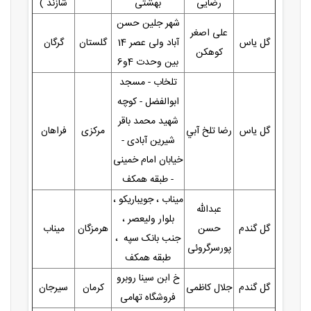
رضایی
بهشتی
شازند )
شهر جلین حسن
علی اصغر
گل یاس
آباد ولی عصر 14
گلستان
گرگان
کوهکن
بین وحدت 4و6
تلخاب - مسجد
ابوالفضل - کوچه
شهید محمد باقر
گل یاس
رضا تلخ آبي
مرکزی
فراهان
شیرین آبادی -
خیابان امام خمینی
- طبقه همکف
میناب ، جویباریکو ،
عبدالله
بلوار ولیعصر ،
گل گندم
حسن
هرمزگان
میناب
جنب بانک سپه ،
پورسرگروئی
طبقه همکف
خ ابن سینا روبرو
گل گندم
جلال کاظمی
کرمان
سیرجان
فروشگاه تهامی