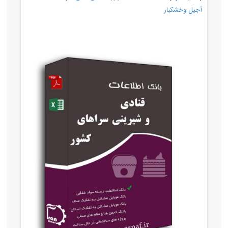
آجیل وخشکبار