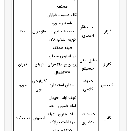
همکف
نکا ، علمیه ، خیابان
علمیه روبروی
محمدباقر
گلزار
مسجد جامع ،
مازندران
نکا
احمدی
کوچه انقلاب 28 ،
طبقه همکف
تهرانپارس میدان
جلیل عینی
گلریز
پروین خ 196شرقی
تهران
تهران
حسینلو
133شمال
حدیقه
آذربایجان
گلدیس
میدان استاندارد
خوی
کلاهی
غربی
نجف آباد - خیابان
امام خمینی - بعد
حمیدرضا
از اداره برق - 4راه
گلبن
اصفهان
نجف آباد
انتشاری
بهداشت - پلاک
-647 - طبقه