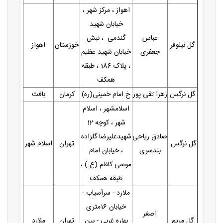
اهواز ، مرکز شهر ،
خیابان شهید
عباس
گندمی ، نبش
گل نیلوفر
خوزستان
اهواز
جعفری
خیابان شهید عظیم
، پلاک 186 ، طبقه
همکف
گل نرگس
زهرا تقی پور
خ امام خمینی(ره)
کرمان
بافت
اسلامشهر ، اسلام
شهر ، کوچه 12
صادق ریاحی
شهیدعلیرضا گلزاده
گل نرگس
تهران
اسلام شهر
بندسری
، خیابان امام
موسی کاظم (ع ) ،
طبقه همکف
ملارد - سرآسیاب -
خیابان 16متری
اصغر
گل مریم
بهاره غربی - بین
تهران
ملارد