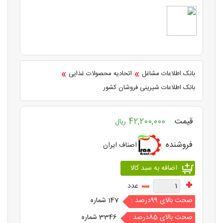
»
»
بانک اطلاعات مشاغل
اتحادیه محصولات غذایی
بانک اطلاعات شیرینی فروشان کشور
قیمت
42,200,000
ریال
فروشنده
اصناف ایران
عدد
صحت بالای 99درصد :
147 شماره
صحت بالای 85درصد :
3346 شماره