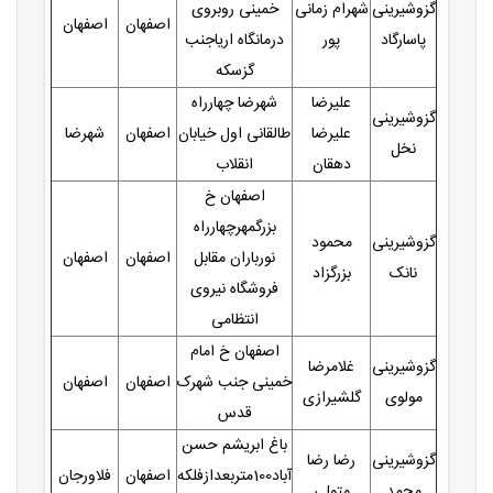
گزوشیرینی
شهرام زمانی
خمینی روبروی
اصفهان
اصفهان
پاسارگاد
پور
درمانگاه اریاجنب
گزسکه
علیرضا
شهرضا چهارراه
گزوشیرینی
علیرضا
طالقانی اول خیابان
اصفهان
شهرضا
نخل
دهقان
انقلاب
اصفهان خ
بزرگمهرچهارراه
گزوشیرینی
محمود
نورباران مقابل
اصفهان
اصفهان
نانک
بزرگزاد
فروشگاه نیروی
انتظامی
اصفهان خ امام
گزوشیرینی
غلامرضا
خمینی جنب شهرک
اصفهان
اصفهان
مولوی
گلشیرازی
قدس
باغ ابریشم حسن
گزوشیرینی
رضا رضا
آباد100متربعدازفلکه
اصفهان
فلاورجان
محمد
متولی