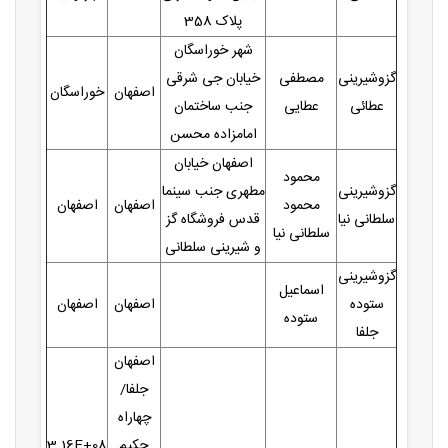
پلاک 358
شهر خوراسگان
گزوشیرینی
مصطفی
خیابان جی شرقی
اصفهان
خوراسگان
عطائی
عطایی
جنب ساختمان
امامزاده محسن
اصفهان خیابان
محمود
گزوشیرینی
مطهری جنب سینما
محمود
اصفهان
اصفهان
سلطانی نیا
قدس فروشگاه گز
سلطانی نیا
و شیرینی سلطانی
گزوشیرینی
اسماعیل
ستوده
اصفهان
اصفهان
ستوده
جلفا
اصفهان
جلفا/
چهاراه
حکیم
3.16E+08