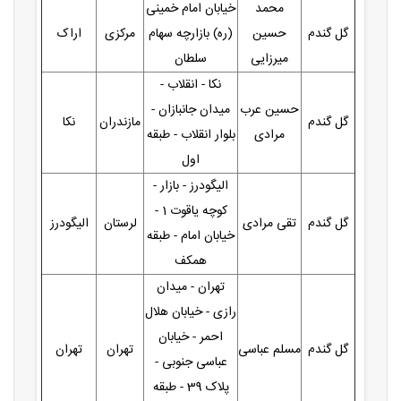
محمد
خیابان امام خمینی
گل گندم
حسین
(ره) بازارچه سهام
مرکزی
اراک
میرزایی
سلطان
نکا - انقلاب -
حسین عرب
میدان جانبازان -
گل گندم
مازندران
نکا
مرادی
بلوار انقلاب - طبقه
اول
الیگودرز - بازار -
کوچه یاقوت 1 -
گل گندم
تقی مرادی
لرستان
الیگودرز
خیابان امام - طبقه
همکف
تهران - میدان
رازی - خیابان هلال
احمر - خیابان
گل گندم
مسلم عباسی
تهران
تهران
عباسی جنوبی -
پلاک 39 - طبقه