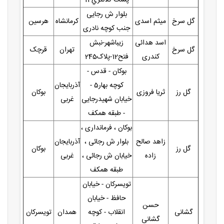
بلوار ش رجایی
گل سرخ
میثم اسدی
کرمانشاه
هرسین
جنب کوچه نادری
اسد هدائی
زیباشهر-نبش
گل سرخ
تهران
قرچک
کندری
فتح12-پلاک245
بوکان - قدس -
کوچه بهار5 -
آذربایجان
گل رز
ثریا فروزی
بوکان
خیابان شهیدرجایی
غربی
- طبقه همکف
بوکان ، فرمانداری ،
زاهد صالح
بلوار ش رجائی ،
آذربایجان
گل رز
بوکان
زاده
خیابان ش رجائی ،
غربی
طبقه همکف
تویسرکان - خیابان
حافظ - خیابان
حسن
گشانی
انقلاب - کوچه
همدان
تویسرکان
گشانی