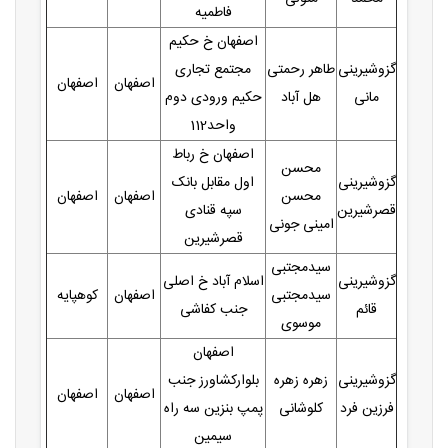
فاطمیه
اصفهان خ حکیم
گزوشیرینی
طاهر رحمتی
مجتمع تجاری
اصفهان
اصفهان
مانی
هل آباد
حکیم ورودی دوم
واحد112
اصفهان خ رباط
محسن
گزوشیرینی
اول مقابل بانک
محسن
اصفهان
اصفهان
قصرشیرین
سپه قنادی
امینی جونی
قصرشیرین
سیدمجتبی
گزوشیرینی
اسلام آباد خ اصلی
سیدمجتبی
اصفهان
کوهپایه
قائم
جنب کفاشی
موسوی
اصفهان
گزوشیرینی
زهره زهره
بلوارکشاورز جنب
اصفهان
اصفهان
فرزین فرد
کلوشانی
پمپ بنزین سه راه
سیمین