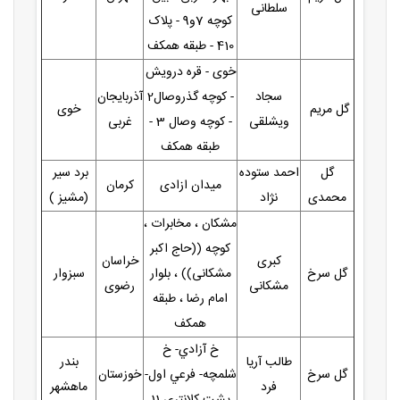
سلطانی
کوچه 7و9 - پلاک
410 - طبقه همکف
خوی - قره درویش
سجاد
- کوچه گذروصال2
آذربایجان
گل مریم
خوی
ویشلقی
- کوچه وصال 3 -
غربی
طبقه همکف
گل
احمد ستوده
برد سیر
میدان ازادی
کرمان
محمدی
نژاد
(مشیز )
مشکان ، مخابرات ،
کوچه ((حاج اکبر
کبری
خراسان
گل سرخ
مشکانی)) ، بلوار
سبزوار
مشکانی
رضوی
امام رضا ، طبقه
همکف
خ آزادي- خ
طالب آريا
بندر
گل سرخ
شلمچه- فرعي اول-
خوزستان
فرد
ماهشهر
پشت كلانتري 11