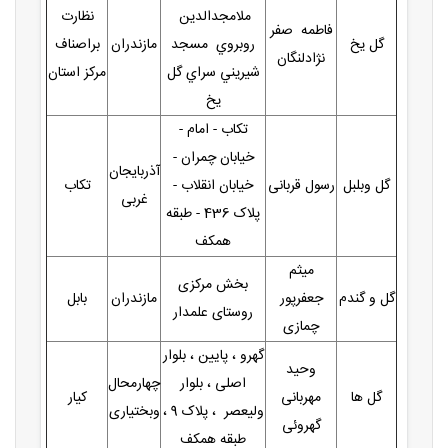
ملامجدالدين
نظارت
فاطمه صفر
گل يخ
روبروي مسجد
مازندران
براصناف
نژادلنگان
شيريني سراي گل
مرکز استان
يخ
تکاب - امام -
خیابان چمران -
آذربایجان
گل وبلبل
رسول قربانی
خیابان انقلاب -
تکاب
غربی
پلاک 436 - طبقه
همکف
میثم
بخش مرکزی
گل و گندم
جعفرپور
مازندران
بابل
روستای علمدار
چمازی
گهرو ، پایین ، بلوار
وحید
اصلی ، بلوار
چهارمحال
گل ها
مهربانی
کیار
ولیعصر ، پلاک 9 ،
وبختیاری
گهروئی
طبقه همکف