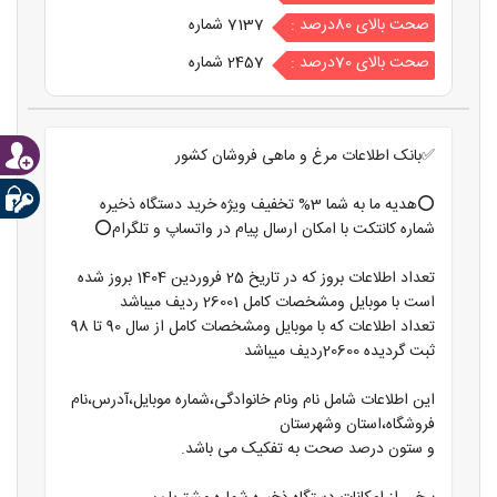
صحت بالای 80درصد :
7137 شماره
صحت بالای 70درصد :
2457 شماره
✅بانک اطلاعات مرغ و ماهی فروشان کشور
⭕️هدیه ما به شما 3% تخفیف ویژه خرید دستگاه ذخیره
شماره کانتکت با امکان ارسال پیام در واتساپ و تلگرام⭕️
تعداد اطلاعات بروز که در تاریخ 25 فروردین 1404 بروز شده
است با موبایل ومشخصات کامل 26001 ردیف میباشد
تعداد اطلاعات که با موبایل ومشخصات کامل از سال 90 تا 98
ثبت گردیده 20600ردیف میباشد
این اطلاعات شامل نام ونام خانوادگی،شماره موبایل،آدرس،نام
فروشگاه،استان وشهرستان
و ستون درصد صحت به تفکیک می باشد.