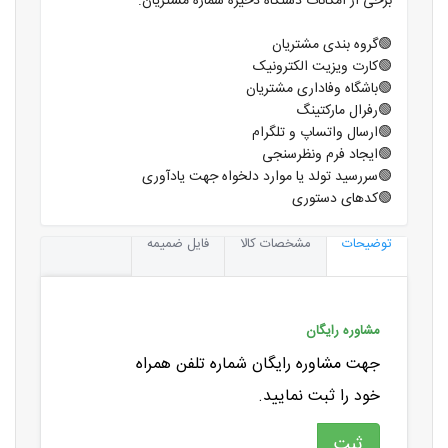
برخی از امکانات دستگاه ذخیره شماره مشتریان:
🟢گروه بندی مشتریان
🟢کارت ویزیت الکترونیک
🟢باشگاه وفاداری مشتریان
🟢رفرال مارکتینگ
🟢ارسال واتساپ و تلگرام
🟢ایجاد فرم ونظرسنجی
🟢سررسید تولد یا موارد دلخواه جهت یادآوری
🟢کدهای دستوری
توضیحات
مشخصات کالا
فایل ضمیمه
مشاوره رایگان
جهت مشاوره رایگان شماره تلفن همراه
خود را ثبت نمایید.