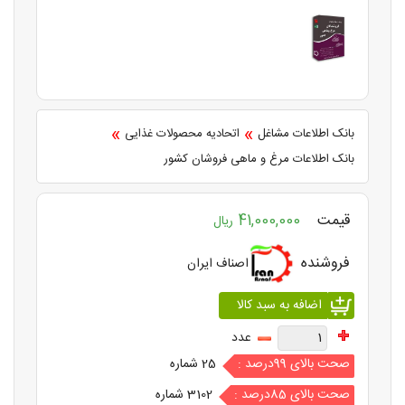
»
»
بانک اطلاعات مشاغل
اتحادیه محصولات غذایی
بانک اطلاعات مرغ و ماهی فروشان کشور
قیمت
41,000,000
ریال
فروشنده
اصناف ایران
عدد
صحت بالای 99درصد :
25 شماره
صحت بالای 85درصد :
3102 شماره