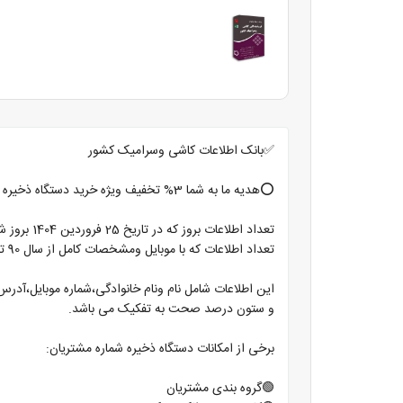
✅بانک اطلاعات کاشی وسرامیک کشور
⭕️هدیه ما به شما 3% تخفیف ویژه خرید دستگاه ذخیره شماره کانتکت با امکان ارسال پیام در واتساپ و تلگرام⭕️
تعداد اطلاعات بروز که در تاریخ 25 فروردین 1404 بروز شده است با موبایل ومشخصات کامل 6211 ردیف میباشد
تعداد اطلاعات که با موبایل ومشخصات کامل از سال 90 تا 98 ثبت گردیده 5150 ردیف میباشد
این اطلاعات شامل نام ونام خانوادگی،شماره موبایل،آدرس
و ستون درصد صحت به تفکیک می باشد.
برخی از امکانات دستگاه ذخیره شماره مشتریان:
🟢گروه بندی مشتریان