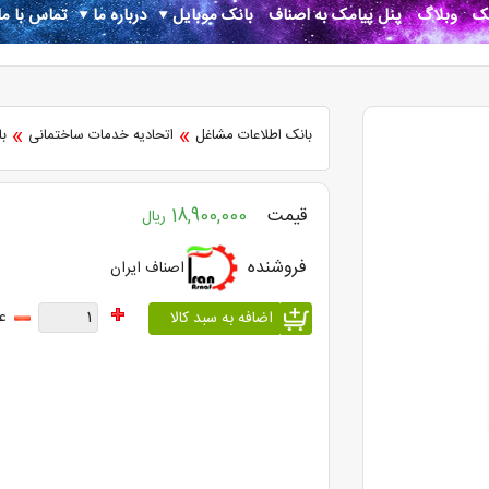
نک
وبلاگ
پنل پیامک به اصناف
بانک موبایل
درباره ما
تماس با ما
»
»
بانک اطلاعات مشاغل
اتحادیه خدمات ساختمانی
با
قیمت
18,900,000
ریال
فروشنده
اصناف ایران
ع