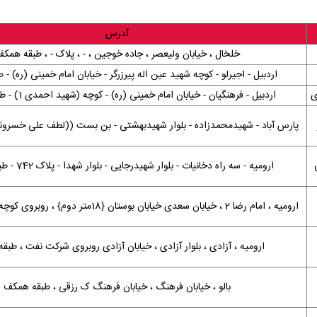
آدرس
خلخال ، خیابان ولیعصر ، جاده خوجین ، - ، پلاک - ، طبقه همک
اردبیل - اجیرلو - کوچه شهید عین اله پیرزرگر - خیابان امام خمینی (ره) -
ی
اردبیل - فرهنگیان - خیابان امام خمینی (ره) - کوچه (شهید احمدی 1) - طبقه همکف
پارس آباد - شهیدمحمدزاده - بلوار شهیدبهشتی - بن بست ((لطف علی خسرونژا
ارومیه - سه راه دخانیات - بلوار شهیدرجایی - بلوار شهدا - پلاک 742 - طبقه همکف
ارومیه ، امام رضا 2 ، خیابان سعدی خیابان بوستان {18متر دوم} ، روبروی کوچه 2 ، طبقه همکف
ارومیه ، آزادی ، بلوار آزادی ، خیابان آزادی روبروی شرکت نفت ، طب
بالو ، خیابان فرهنگ ، خیابان فرهنگ ک رزقی ، طبقه همکف